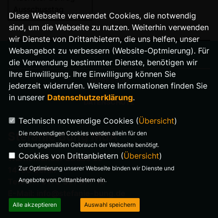
Ausschusstag
Diese Webseite verwendet Cookies, die notwendig
sind, um die Webseite zu nutzen. Weiterhin verwenden
wir Dienste von Drittanbietern, die uns helfen, unser
Webangebot zu verbessern (Website-Optmierung). Für
die Verwendung bestimmter Dienste, benötigen wir
Ihre Einwilligung. Ihre Einwilligung können Sie
IMPRESSUM
jederzeit widerrufen. Weitere Informationen finden Sie
in unserer
Datenschutzerklärung
.
DATENSCHUTZ
Technisch notwendige Cookies (
Übersicht
)
Die notwendigen Cookies werden allein für den
Stefanie Bung MdA
ordnungsgemäßen Gebrauch der Webseite benötigt.
Cookies von Drittanbietern (
Übersicht
)
Warnemünder Straße 29
Zur Optimierung unserer Webseite binden wir Dienste und
14199 Berlin
Angebote von Drittanbietern ein.
Telefon: 0176 321 977 18
E-Mail: info@stefanie-bung.de
Alle akzeptieren
Auswahl speichern