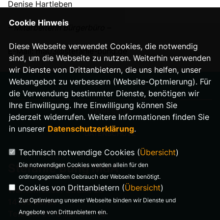
Denise Hartleben
Cookie Hinweis
– Mitarbeiterin Bürgerbüro –
Diese Webseite verwendet Cookies, die notwendig
E-Mail:
ma03@stefanie-bung.de
sind, um die Webseite zu nutzen. Weiterhin verwenden
wir Dienste von Drittanbietern, die uns helfen, unser
Webangebot zu verbessern (Website-Optmierung). Für
die Verwendung bestimmter Dienste, benötigen wir
Ihre Einwilligung. Ihre Einwilligung können Sie
IMPRESSUM
jederzeit widerrufen. Weitere Informationen finden Sie
in unserer
Datenschutzerklärung
.
DATENSCHUTZ
Technisch notwendige Cookies (
Übersicht
)
Die notwendigen Cookies werden allein für den
Stefanie Bung MdA
ordnungsgemäßen Gebrauch der Webseite benötigt.
Cookies von Drittanbietern (
Übersicht
)
Warnemünder Straße 29
Zur Optimierung unserer Webseite binden wir Dienste und
14199 Berlin
Angebote von Drittanbietern ein.
Telefon: 0176 321 977 18