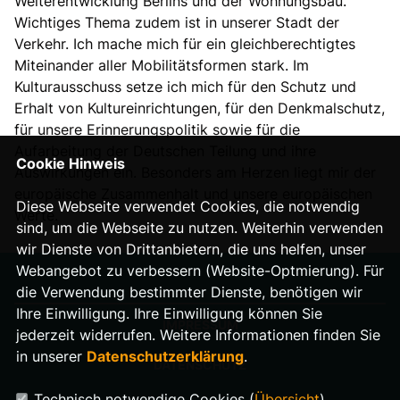
Weiterentwicklung Berlins und der Wohnungsbau.
Wichtiges Thema zudem ist in unserer Stadt der
Verkehr. Ich mache mich für ein gleichberechtigtes
Miteinander aller Mobilitätsformen stark. Im
Kulturausschuss setze ich mich für den Schutz und
Erhalt von Kultureinrichtungen, für den Denkmalschutz,
für unsere Erinnerungspolitik sowie für die
Aufarbeitung der Deutschen Teilung und ihre
Cookie Hinweis
Auswirkungen ein. Besonders am Herzen liegt mir der
europäische Zusammenhalt und unsere europäischen
Diese Webseite verwendet Cookies, die notwendig
Werte.
sind, um die Webseite zu nutzen. Weiterhin verwenden
wir Dienste von Drittanbietern, die uns helfen, unser
Webangebot zu verbessern (Website-Optmierung). Für
die Verwendung bestimmter Dienste, benötigen wir
Ihre Einwilligung. Ihre Einwilligung können Sie
IMPRESSUM
jederzeit widerrufen. Weitere Informationen finden Sie
in unserer
Datenschutzerklärung
.
DATENSCHUTZ
Technisch notwendige Cookies (
Übersicht
)