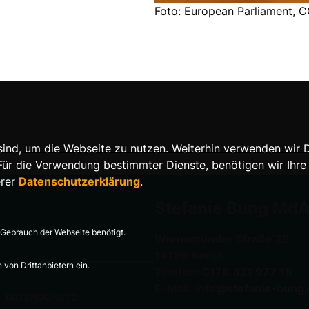
Foto: European Parliament, 
nd, um die Webseite zu nutzen. Weiterhin verwenden wir Die
 die Verwendung bestimmter Dienste, benötigen wir Ihre Ein
erer
Datenschutzerklärung
.
Stefanie Bung Md
Gebrauch der Webseite benötigt.
Warnemünder Straße 29
14199 Berlin
von Drittanbietern ein.
Telefon: 0176 321 977 18
E-Mail: info@stefanie-bung
DATENSCHUTZ