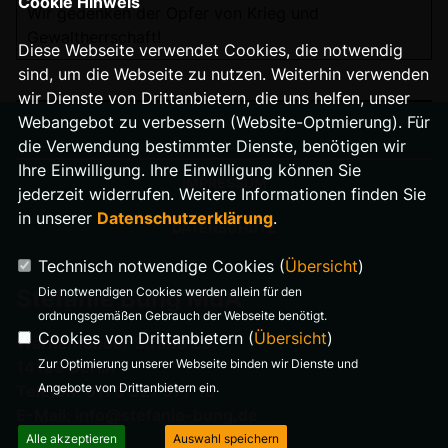
Cookie Hinweis
Wir gedenken der Opfer von Krieg und
Gewaltherrschaft!
Diese Webseite verwendet Cookies, die notwendig
sind, um die Webseite zu nutzen. Weiterhin verwenden
wir Dienste von Drittanbietern, die uns helfen, unser
Webangebot zu verbessern (Website-Optmierung). Für
die Verwendung bestimmter Dienste, benötigen wir
Ihre Einwilligung. Ihre Einwilligung können Sie
IMPRESSUM
jederzeit widerrufen. Weitere Informationen finden Sie
in unserer
Datenschutzerklärung
.
DATENSCHUTZ
Technisch notwendige Cookies (
Übersicht
)
Die notwendigen Cookies werden allein für den
Stefanie Bung MdA
ordnungsgemäßen Gebrauch der Webseite benötigt.
Cookies von Drittanbietern (
Übersicht
)
Warnemünder Straße 29
Zur Optimierung unserer Webseite binden wir Dienste und
14199 Berlin
Angebote von Drittanbietern ein.
Telefon: 0176 321 977 18
E-Mail: info@stefanie-bung.de
Alle akzeptieren
Auswahl speichern