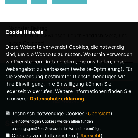
Nächster Beitrag
Cookie Hinweis
Herzlichen Glückwunsch, lieber Friedrich Merz, und
gutes Gelingen!
Diese Webseite verwendet Cookies, die notwendig
sind, um die Webseite zu nutzen. Weiterhin verwenden
wir Dienste von Drittanbietern, die uns helfen, unser
Webangebot zu verbessern (Website-Optmierung). Für
die Verwendung bestimmter Dienste, benötigen wir
Ihre Einwilligung. Ihre Einwilligung können Sie
IMPRESSUM
jederzeit widerrufen. Weitere Informationen finden Sie
in unserer
Datenschutzerklärung
.
DATENSCHUTZ
Technisch notwendige Cookies (
Übersicht
)
Die notwendigen Cookies werden allein für den
Stefanie Bung MdA
ordnungsgemäßen Gebrauch der Webseite benötigt.
Cookies von Drittanbietern (
Übersicht
)
Warnemünder Straße 29