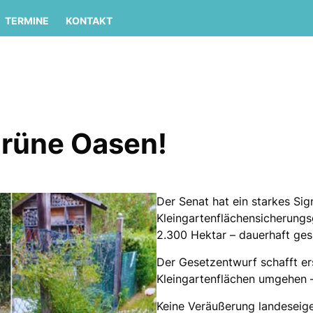
TERMINE
KONTAKT
grüne Oasen!
Der Senat hat ein starkes Si
Kleingartenflächensicherungs
2.300 Hektar – dauerhaft ges
Der Gesetzentwurf schafft ers
Kleingartenflächen umgehen 
Keine Veräußerung landeseige