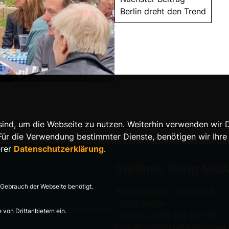
Berlin dreht den Trend
nd, um die Webseite zu nutzen. Weiterhin verwenden wir Die
 die Verwendung bestimmter Dienste, benötigen wir Ihre Ein
erer
Datenschutzerklärung
.
Stefanie Bung Md
Gebrauch der Webseite benötigt.
Warnemünder Straße 29
14199 Berlin
von Drittanbietern ein.
Telefon: 0176 321 977 18
E-Mail: info@stefanie-bung