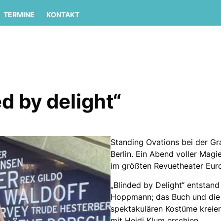
TERMINE
KONTAKT
d by delight“
Standing Ovations bei der Gr
Berlin. Ein Abend voller Mag
im größten Revuetheater Eur
Blinded by Delight“ entstand
Hoppmann; das Buch und die 
spektakulären Kostüme kreie
mit Heidi Klum erschien.