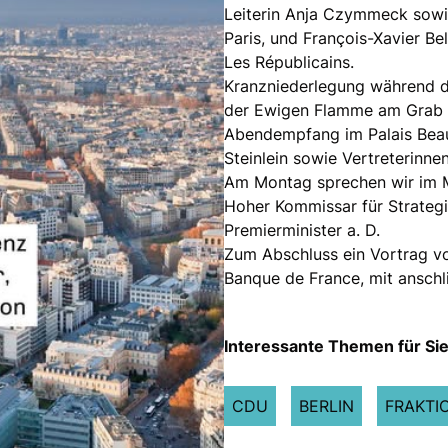
Leiterin Anja Czymmeck sowi
Paris, und François-Xavier Be
Les Républicains.
Kranzniederlegung während d
der Ewigen Flamme am Grab 
Abendempfang im Palais Beau
Steinlein sowie Vertreterinne
Am Montag sprechen wir im 
Hoher Kommissar für Strategie
Premierminister a. D.
Zum Abschluss ein Vortrag vo
Banque de France, mit anschl
Interessante Themen für Sie
CDU
BERLIN
FRAKTI