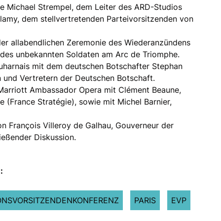
e Michael Strempel, dem Leiter des ARD-Studios
llamy, dem stellvertretenden Parteivorsitzenden von
er allabendlichen Zeremonie des Wiederanzündens
des unbekannten Soldaten am Arc de Triomphe.
harnais mit dem deutschen Botschafter Stephan
n und Vertretern der Deutschen Botschaft.
Marriott Ambassador Opera mit Clément Beaune,
 (France Stratégie), sowie mit Michel Barnier,
n François Villeroy de Galhau, Gouverneur der
ießender Diskussion.
:
ONSVORSITZENDENKONFERENZ
PARIS
EVP