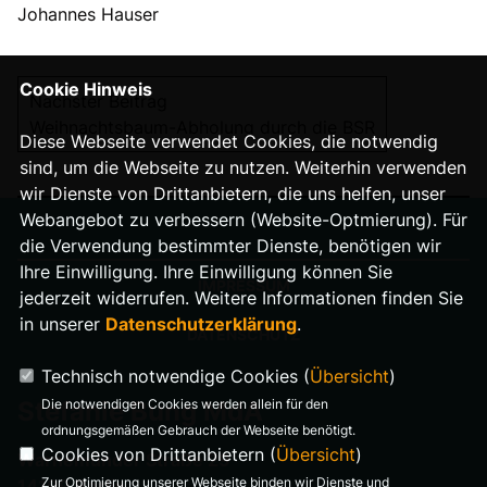
Johannes Hauser
Cookie Hinweis
Nächster Beitrag
Weihnachtsbaum-Abholung durch die BSR
Diese Webseite verwendet Cookies, die notwendig
sind, um die Webseite zu nutzen. Weiterhin verwenden
wir Dienste von Drittanbietern, die uns helfen, unser
Webangebot zu verbessern (Website-Optmierung). Für
die Verwendung bestimmter Dienste, benötigen wir
Ihre Einwilligung. Ihre Einwilligung können Sie
IMPRESSUM
jederzeit widerrufen. Weitere Informationen finden Sie
in unserer
Datenschutzerklärung
.
DATENSCHUTZ
Technisch notwendige Cookies (
Übersicht
)
Die notwendigen Cookies werden allein für den
Stefanie Bung MdA
ordnungsgemäßen Gebrauch der Webseite benötigt.
Cookies von Drittanbietern (
Übersicht
)
Warnemünder Straße 29
Zur Optimierung unserer Webseite binden wir Dienste und
14199 Berlin