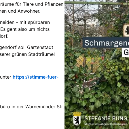
sräume für Tiere und Pflanzen
nnen und Anwohner.
eiden – mit spürbaren
 Es geht also um nichts
orf.
gendorf soll Gartenstadt
nserer grünen Stadträume!
 unter
https://stimme-fuer-
büro in der Warnemünder Str.