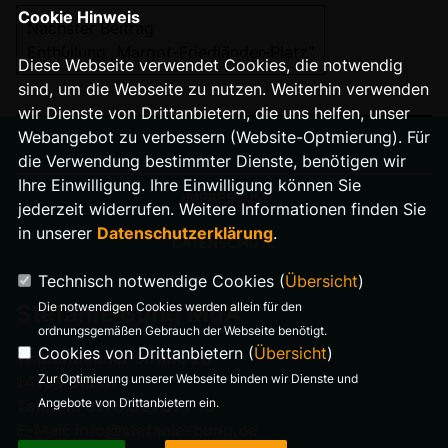
Cookie Hinweis
Nächster Beitrag
Enthüllung „Margot-Friedländer-Platz“
Diese Webseite verwendet Cookies, die notwendig
sind, um die Webseite zu nutzen. Weiterhin verwenden
wir Dienste von Drittanbietern, die uns helfen, unser
Webangebot zu verbessern (Website-Optmierung). Für
die Verwendung bestimmter Dienste, benötigen wir
Ihre Einwilligung. Ihre Einwilligung können Sie
IMPRESSUM
jederzeit widerrufen. Weitere Informationen finden Sie
in unserer
Datenschutzerklärung
.
DATENSCHUTZ
Technisch notwendige Cookies (
Übersicht
)
Die notwendigen Cookies werden allein für den
Stefanie Bung MdA
ordnungsgemäßen Gebrauch der Webseite benötigt.
Cookies von Drittanbietern (
Übersicht
)
Warnemünder Straße 29
Zur Optimierung unserer Webseite binden wir Dienste und
14199 Berlin
Angebote von Drittanbietern ein.
Telefon: 0176 321 977 18
E-Mail: info@stefanie-bung.de