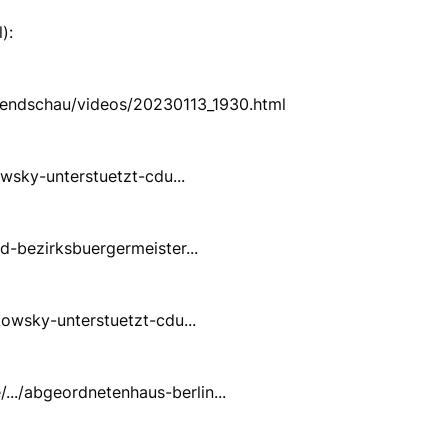
):
bendschau/
videos/20230113_1930.html
owsky-unterstuetzt-cdu...
pd-bezirksbuergermeister...
kowsky-unterstuetzt-cdu...
.../abgeordnetenhaus-berlin...