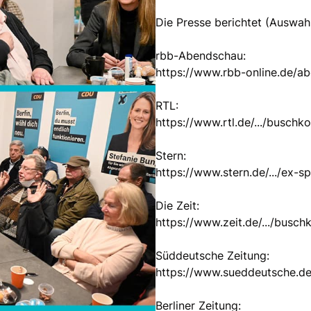
Die Presse berichtet (Auswahl
rbb-Abendschau:
https://www.rbb-online.de/a
RTL:
https://www.rtl.de/.../buschk
Stern:
https://www.stern.de/.../ex-s
Die Zeit:
https://www.zeit.de/.../busch
Süddeutsche Zeitung:
https://www.sueddeutsche.de/
Berliner Zeitung: