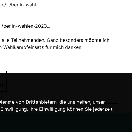
/.../berlin-wahl...
./berlin-wahlen-2023...
n alle Teilnehmenden. Ganz besonders möchte ich
n Wahlkampfeinsatz für mich danken.
rf
nste von Drittanbietern, die uns helfen, unser
willigung. Ihre Einwilligung können Sie jederzeit
A