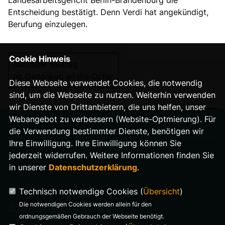
Landesarbeitsgericht Berlin-Brandenburg die
Entscheidung bestätigt. Denn Verdi hat angekündigt,
Berufung einzulegen.
Cookie Hinweis
Nächster Beitrag
Im Gedenken an die Opfer
Diese Webseite verwendet Cookies, die notwendig
sind, um die Webseite zu nutzen. Weiterhin verwenden
wir Dienste von Drittanbietern, die uns helfen, unser
Webangebot zu verbessern (Website-Optmierung). Für
die Verwendung bestimmter Dienste, benötigen wir
Ihre Einwilligung. Ihre Einwilligung können Sie
IMPRESSUM
jederzeit widerrufen. Weitere Informationen finden Sie
in unserer
Datenschutzerklärung
.
DATENSCHUTZ
Technisch notwendige Cookies (
Übersicht
)
Die notwendigen Cookies werden allein für den
Stefanie Bung MdA
ordnungsgemäßen Gebrauch der Webseite benötigt.