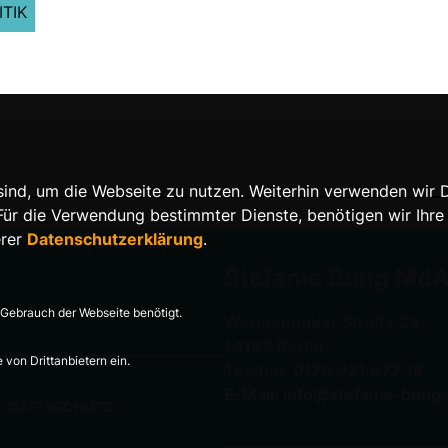
ITIK
nd, um die Webseite zu nutzen. Weiterhin verwenden wir Die
 die Verwendung bestimmter Dienste, benötigen wir Ihre Ein
erer
Datenschutzerklärung
.
Stefanie Bung Md
Gebrauch der Webseite benötigt.
Warnemünder Straße 29
14199 Berlin
von Drittanbietern ein.
Telefon: 0176 321 977 18
E-Mail: info@stefanie-bung
DATENSCHUTZ