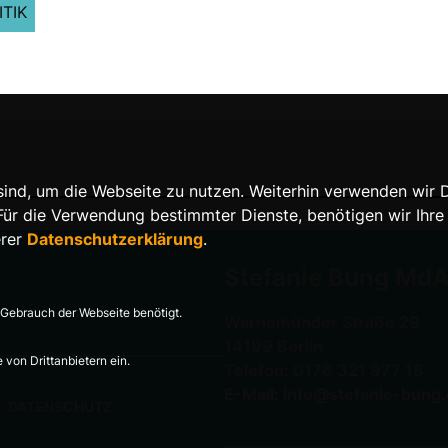
ITIK
nd, um die Webseite zu nutzen. Weiterhin verwenden wir Die
 die Verwendung bestimmter Dienste, benötigen wir Ihre Ein
erer
Datenschutzerklärung
.
Stefanie Bung Md
Gebrauch der Webseite benötigt.
Warnemünder Straße 29
14199 Berlin
von Drittanbietern ein.
Telefon: 0176 321 977 18
E-Mail: info@stefanie-bung
DATENSCHUTZ