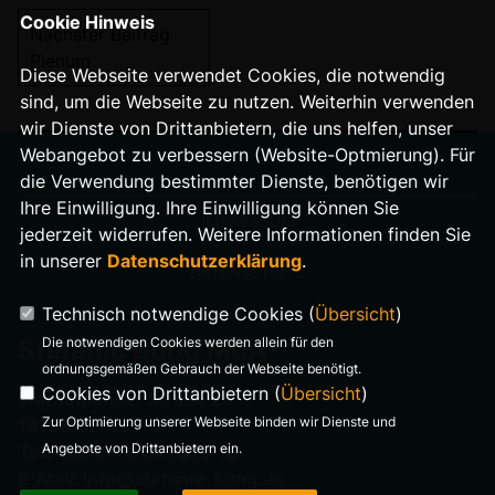
Cookie Hinweis
Nächster Beitrag
Plenum
Diese Webseite verwendet Cookies, die notwendig
sind, um die Webseite zu nutzen. Weiterhin verwenden
wir Dienste von Drittanbietern, die uns helfen, unser
Webangebot zu verbessern (Website-Optmierung). Für
die Verwendung bestimmter Dienste, benötigen wir
Ihre Einwilligung. Ihre Einwilligung können Sie
IMPRESSUM
jederzeit widerrufen. Weitere Informationen finden Sie
in unserer
Datenschutzerklärung
.
DATENSCHUTZ
Technisch notwendige Cookies (
Übersicht
)
Die notwendigen Cookies werden allein für den
Stefanie Bung MdA
ordnungsgemäßen Gebrauch der Webseite benötigt.
Cookies von Drittanbietern (
Übersicht
)
Warnemünder Straße 29
Zur Optimierung unserer Webseite binden wir Dienste und
14199 Berlin
Angebote von Drittanbietern ein.
Telefon: 0176 321 977 18
E-Mail: info@stefanie-bung.de