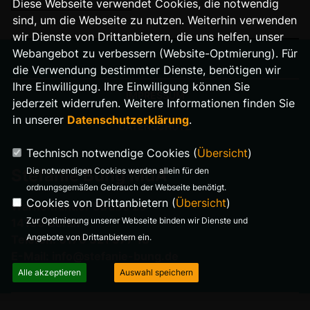
Diese Webseite verwendet Cookies, die notwendig
sind, um die Webseite zu nutzen. Weiterhin verwenden
wir Dienste von Drittanbietern, die uns helfen, unser
Webangebot zu verbessern (Website-Optmierung). Für
die Verwendung bestimmter Dienste, benötigen wir
Ihre Einwilligung. Ihre Einwilligung können Sie
IMPRESSUM
jederzeit widerrufen. Weitere Informationen finden Sie
in unserer
Datenschutzerklärung
.
DATENSCHUTZ
Technisch notwendige Cookies (
Übersicht
)
Die notwendigen Cookies werden allein für den
Stefanie Bung MdA
ordnungsgemäßen Gebrauch der Webseite benötigt.
Cookies von Drittanbietern (
Übersicht
)
Warnemünder Straße 29
Zur Optimierung unserer Webseite binden wir Dienste und
14199 Berlin
Angebote von Drittanbietern ein.
Telefon: 0176 321 977 18
E-Mail: info@stefanie-bung.de
Alle akzeptieren
Auswahl speichern