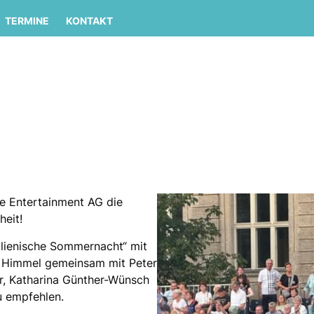
TERMINE
KONTAKT
he Entertainment AG die
heit!
alienische Sommernacht“ mit
m Himmel gemeinsam mit Peter
r, Katharina Günther-Wünsch
u empfehlen.