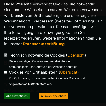
Doppelhaushalt 2026/27
Diese Webseite verwendet Cookies, die notwendig
sind, um die Webseite zu nutzen. Weiterhin verwenden
wir Dienste von Drittanbietern, die uns helfen, unser
Webangebot zu verbessern (Website-Optmierung). Für
die Verwendung bestimmter Dienste, benötigen wir
Ihre Einwilligung. Ihre Einwilligung können Sie
IMPRESSUM
jederzeit widerrufen. Weitere Informationen finden Sie
in unserer
Datenschutzerklärung
.
DATENSCHUTZ
Technisch notwendige Cookies (
Übersicht
)
Die notwendigen Cookies werden allein für den
Stefanie Bung MdA
ordnungsgemäßen Gebrauch der Webseite benötigt.
Cookies von Drittanbietern (
Übersicht
)
Warnemünder Straße 29
Zur Optimierung unserer Webseite binden wir Dienste und
14199 Berlin
Angebote von Drittanbietern ein.
Telefon: 0176 321 977 18
E-Mail: info@stefanie-bung.de
Alle akzeptieren
Auswahl speichern