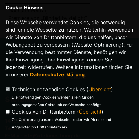
Cookie Hinweis
Nächster Beitrag
Premiere von „Blinded by delight“
Diese Webseite verwendet Cookies, die notwendig
sind, um die Webseite zu nutzen. Weiterhin verwenden
wir Dienste von Drittanbietern, die uns helfen, unser
Webangebot zu verbessern (Website-Optmierung). Für
die Verwendung bestimmter Dienste, benötigen wir
Ihre Einwilligung. Ihre Einwilligung können Sie
IMPRESSUM
jederzeit widerrufen. Weitere Informationen finden Sie
in unserer
Datenschutzerklärung
.
DATENSCHUTZ
Technisch notwendige Cookies (
Übersicht
)
Stefanie Bung MdA
Die notwendigen Cookies werden allein für den
ordnungsgemäßen Gebrauch der Webseite benötigt.
Cookies von Drittanbietern (
Übersicht
)
Warnemünder Straße 29
Zur Optimierung unserer Webseite binden wir Dienste und
14199 Berlin
Angebote von Drittanbietern ein.
Telefon: 0176 321 977 18
E-Mail: info@stefanie-bung.de