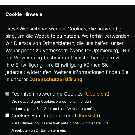
Cookie Hinweis
Nächster Beitrag
Internationaler Tag gegen Gewalt gegen Frauen
Diese Webseite verwendet Cookies, die notwendig
sind, um die Webseite zu nutzen. Weiterhin verwenden
wir Dienste von Drittanbietern, die uns helfen, unser
Webangebot zu verbessern (Website-Optmierung). Für
die Verwendung bestimmter Dienste, benötigen wir
Ihre Einwilligung. Ihre Einwilligung können Sie
IMPRESSUM
jederzeit widerrufen. Weitere Informationen finden Sie
in unserer
Datenschutzerklärung
.
DATENSCHUTZ
Technisch notwendige Cookies (
Übersicht
)
Die notwendigen Cookies werden allein für den
Stefanie Bung MdA
ordnungsgemäßen Gebrauch der Webseite benötigt.
Cookies von Drittanbietern (
Übersicht
)
Warnemünder Straße 29
Zur Optimierung unserer Webseite binden wir Dienste und
14199 Berlin
Angebote von Drittanbietern ein.
Telefon: 0176 321 977 18