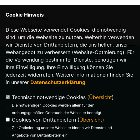
Cookie Hinweis
Nächster Beitrag
Internationaler Tag gegen Gewalt gegen Frauen
Diese Webseite verwendet Cookies, die notwendig
sind, um die Webseite zu nutzen. Weiterhin verwenden
wir Dienste von Drittanbietern, die uns helfen, unser
Webangebot zu verbessern (Website-Optmierung). Für
die Verwendung bestimmter Dienste, benötigen wir
Ihre Einwilligung. Ihre Einwilligung können Sie
IMPRESSUM
jederzeit widerrufen. Weitere Informationen finden Sie
in unserer
Datenschutzerklärung
.
DATENSCHUTZ
Technisch notwendige Cookies (
Übersicht
)
Die notwendigen Cookies werden allein für den
Stefanie Bung MdA
ordnungsgemäßen Gebrauch der Webseite benötigt.
Cookies von Drittanbietern (
Übersicht
)
Warnemünder Straße 29
Zur Optimierung unserer Webseite binden wir Dienste und
14199 Berlin
Angebote von Drittanbietern ein.
Telefon: 0176 321 977 18