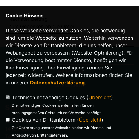
Cookie Hinweis
Nächster Beitrag
Zum Gedenken an die Opfer
Diese Webseite verwendet Cookies, die notwendig
sind, um die Webseite zu nutzen. Weiterhin verwenden
wir Dienste von Drittanbietern, die uns helfen, unser
Webangebot zu verbessern (Website-Optmierung). Für
die Verwendung bestimmter Dienste, benötigen wir
Ihre Einwilligung. Ihre Einwilligung können Sie
IMPRESSUM
jederzeit widerrufen. Weitere Informationen finden Sie
in unserer
Datenschutzerklärung
.
DATENSCHUTZ
Technisch notwendige Cookies (
Übersicht
)
Die notwendigen Cookies werden allein für den
Stefanie Bung MdA
ordnungsgemäßen Gebrauch der Webseite benötigt.
Cookies von Drittanbietern (
Übersicht
)
Warnemünder Straße 29
Zur Optimierung unserer Webseite binden wir Dienste und
14199 Berlin
Angebote von Drittanbietern ein.
Telefon: 0176 321 977 18