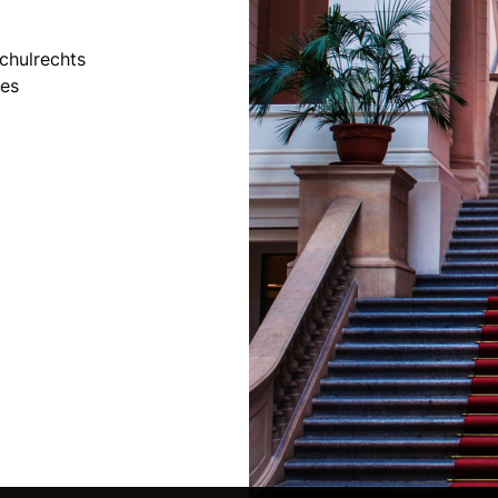
chulrechts
zes