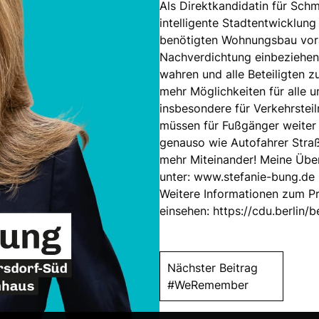
Als Direktkandidatin für Sch
intelligente Stadtentwicklung
benötigten Wohnungsbau vora
Nachverdichtung einbeziehen
wahren und alle Beteiligten 
mehr Möglichkeiten für alle u
insbesondere für Verkehrste
müssen für Fußgänger weiter
genauso wie Autofahrer Straß
mehr Miteinander! Meine Über
unter:
www.stefanie-bung.de
Weitere Informationen zum P
einsehen:
https://cdu.berlin/b
Nächster Beitrag
#WeRemember