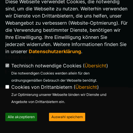
Diese Webseite verwendet Cookies, die notwendig
IMPRESSUM
sind, um die Webseite zu nutzen. Weiterhin verwenden
wir Dienste von Drittanbietern, die uns helfen, unser
DATENSCHUTZ
Webangebot zu verbessern (Website-Optmierung). Für
die Verwendung bestimmter Dienste, benötigen wir
Stefanie Bung MdA
Ihre Einwilligung. Ihre Einwilligung können Sie
jederzeit widerrufen. Weitere Informationen finden Sie
Warnemünder Straße 29
in unserer
Datenschutzerklärung
.
14199 Berlin
Telefon: 0176 321 977 18
Technisch notwendige Cookies (
Übersicht
)
E-Mail: info@stefanie-bung.de
Die notwendigen Cookies werden allein für den
ordnungsgemäßen Gebrauch der Webseite benötigt.
Cookies von Drittanbietern (
Übersicht
)
Zur Optimierung unserer Webseite binden wir Dienste und
Angebote von Drittanbietern ein.
Alle akzeptieren
Auswahl speichern