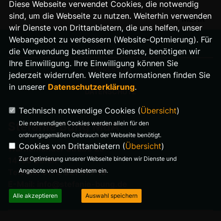
Diese Webseite verwendet Cookies, die notwendig
sind, um die Webseite zu nutzen. Weiterhin verwenden
MEHR
wir Dienste von Drittanbietern, die uns helfen, unser
Webangebot zu verbessern (Website-Optmierung). Für
die Verwendung bestimmter Dienste, benötigen wir
Ihre Einwilligung. Ihre Einwilligung können Sie
IMPRESSUM
jederzeit widerrufen. Weitere Informationen finden Sie
in unserer
Datenschutzerklärung
.
DATENSCHUTZ
Technisch notwendige Cookies (
Übersicht
)
Die notwendigen Cookies werden allein für den
Stefanie Bung MdA
ordnungsgemäßen Gebrauch der Webseite benötigt.
Cookies von Drittanbietern (
Übersicht
)
Warnemünder Straße 29
Zur Optimierung unserer Webseite binden wir Dienste und
14199 Berlin
Angebote von Drittanbietern ein.
Telefon: 0176 321 977 18
E-Mail: info@stefanie-bung.de
Alle akzeptieren
Auswahl speichern